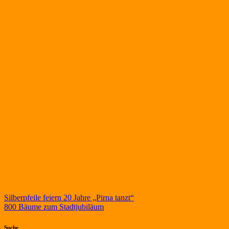
Beitragsnavigation
Silberpfeile feiern 20 Jahre „Pirna tanzt“
800 Bäume zum Stadtjubiläum
Suche