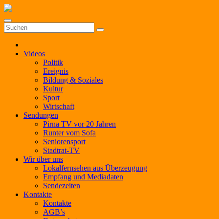
Zum
Inhalt
springen
Videos
Politik
Ereignis
Bildung & Soziales
Kultur
Sport
Wirtschaft
Sendungen
Pirna TV vor 20 Jahren
Runter vom Sofa
Seniorensport
Stadtrat-TV
Wir über uns
Lokalfernsehen aus Überzeugung
Empfang und Mediadaten
Sendezeiten
Kontakte
Kontakte
AGB’s