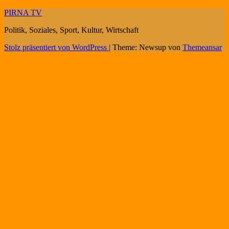
PIRNA TV
Politik, Soziales, Sport, Kultur, Wirtschaft
Stolz präsentiert von WordPress
|
Theme: Newsup von
Themeansar