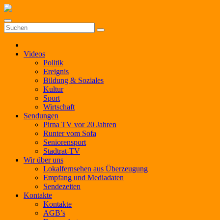
Zum
Inhalt
springen
Videos
Politik
Ereignis
Bildung & Soziales
Kultur
Sport
Wirtschaft
Sendungen
Pirna TV vor 20 Jahren
Runter vom Sofa
Seniorensport
Stadtrat-TV
Wir über uns
Lokalfernsehen aus Überzeugung
Empfang und Mediadaten
Sendezeiten
Kontakte
Kontakte
AGB’s