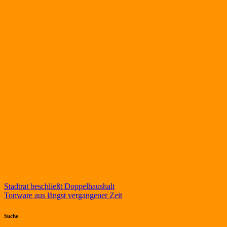
Beitragsnavigation
Stadtrat beschließt Doppelhaushalt
Tonware aus längst vergangener Zeit
Suche