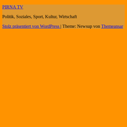
PIRNA TV
Politik, Soziales, Sport, Kultur, Wirtschaft
Stolz präsentiert von WordPress
|
Theme: Newsup von
Themeansar