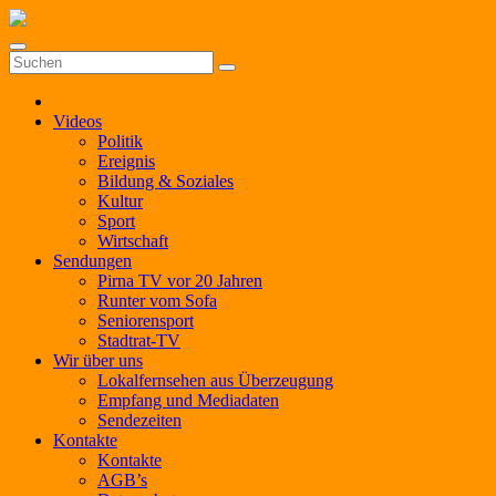
Zum
Inhalt
springen
Videos
Politik
Ereignis
Bildung & Soziales
Kultur
Sport
Wirtschaft
Sendungen
Pirna TV vor 20 Jahren
Runter vom Sofa
Seniorensport
Stadtrat-TV
Wir über uns
Lokalfernsehen aus Überzeugung
Empfang und Mediadaten
Sendezeiten
Kontakte
Kontakte
AGB’s