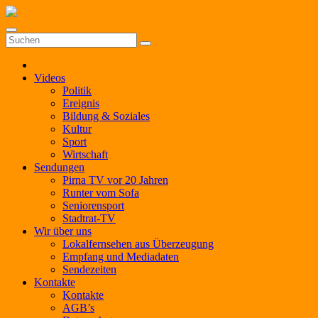
Zum
Inhalt
springen
Videos
Politik
Ereignis
Bildung & Soziales
Kultur
Sport
Wirtschaft
Sendungen
Pirna TV vor 20 Jahren
Runter vom Sofa
Seniorensport
Stadtrat-TV
Wir über uns
Lokalfernsehen aus Überzeugung
Empfang und Mediadaten
Sendezeiten
Kontakte
Kontakte
AGB’s