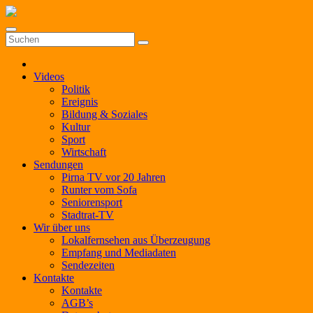
Zum
Inhalt
springen
Videos
Politik
Ereignis
Bildung & Soziales
Kultur
Sport
Wirtschaft
Sendungen
Pirna TV vor 20 Jahren
Runter vom Sofa
Seniorensport
Stadtrat-TV
Wir über uns
Lokalfernsehen aus Überzeugung
Empfang und Mediadaten
Sendezeiten
Kontakte
Kontakte
AGB’s