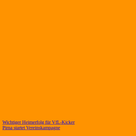
Beitragsnavigation
Wichtiger Heimerfolg für VfL-Kicker
Pirna startet Vereinskampagne