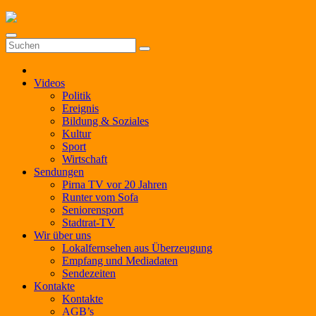
Zum
Inhalt
springen
Videos
Politik
Ereignis
Bildung & Soziales
Kultur
Sport
Wirtschaft
Sendungen
Pirna TV vor 20 Jahren
Runter vom Sofa
Seniorensport
Stadtrat-TV
Wir über uns
Lokalfernsehen aus Überzeugung
Empfang und Mediadaten
Sendezeiten
Kontakte
Kontakte
AGB’s