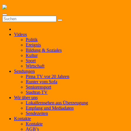
Zum
Inhalt
springen
Videos
Politik
Ereignis
Bildung & Soziales
Kultur
Sport
Wirtschaft
Sendungen
Pirna TV vor 20 Jahren
Runter vom Sofa
Seniorensport
Stadtrat-TV
Wir über uns
Lokalfernsehen aus Überzeugung
Empfang und Mediadaten
Sendezeiten
Kontakte
Kontakte
AGB’s