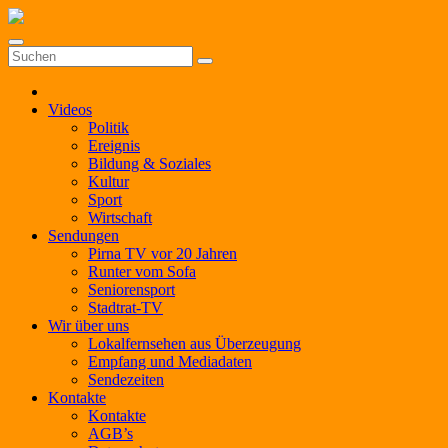
Zum
Inhalt
springen
Videos
Politik
Ereignis
Bildung & Soziales
Kultur
Sport
Wirtschaft
Sendungen
Pirna TV vor 20 Jahren
Runter vom Sofa
Seniorensport
Stadtrat-TV
Wir über uns
Lokalfernsehen aus Überzeugung
Empfang und Mediadaten
Sendezeiten
Kontakte
Kontakte
AGB’s