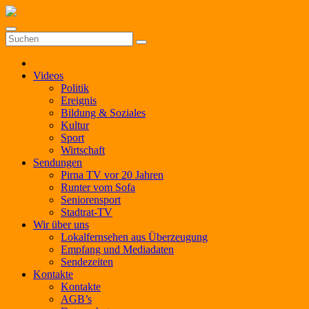
Zum
Inhalt
springen
Videos
Politik
Ereignis
Bildung & Soziales
Kultur
Sport
Wirtschaft
Sendungen
Pirna TV vor 20 Jahren
Runter vom Sofa
Seniorensport
Stadtrat-TV
Wir über uns
Lokalfernsehen aus Überzeugung
Empfang und Mediadaten
Sendezeiten
Kontakte
Kontakte
AGB’s