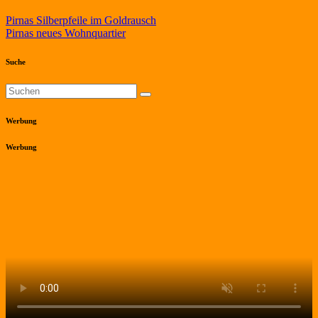
Beitragsnavigation
Pirnas Silberpfeile im Goldrausch
Pirnas neues Wohnquartier
Suche
Werbung
Werbung