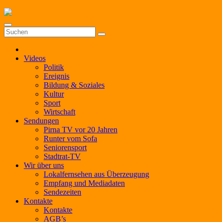
Zum
Inhalt
springen
Videos
Politik
Ereignis
Bildung & Soziales
Kultur
Sport
Wirtschaft
Sendungen
Pirna TV vor 20 Jahren
Runter vom Sofa
Seniorensport
Stadtrat-TV
Wir über uns
Lokalfernsehen aus Überzeugung
Empfang und Mediadaten
Sendezeiten
Kontakte
Kontakte
AGB’s